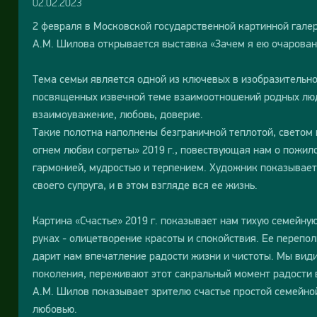
02.02.2023
2 февраля в Московской государственной картинной гале
А.М. Шилова открывается выставка «Зачем я ею очарова
Тема семьи является одной из ключевых в изобразительном
посвященных извечной теме взаимоотношений родных люд
взаимоуважение, любовь, доверие.
Такие полотна наполнены безграничной теплотой, светом и
огнем любви согреты» 2019 г., повествующая нам о пожил
гармонией, мудростью и терпением. Художник показывает
своего супруга, и в этом взгляде вся ее жизнь.
Картина «Счастье» 2019 г. показывает нам тихую семейн
руках - олицетворение красоты и спокойствия. Ее перепо
дарит нам впечатление радости жизни и чистоты. Мы види
поколения, переживают этот сакральный момент радости 
А.М. Шилов показывает зрителю счастье простой семейно
любовью.