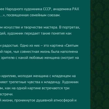
рее Народного художника СССР, академика РАХ
н…», посвященная семейным союзам.
 искусстве и творчестве мастера. В портретах,
ей, художник передает такие понятия как
 радостью. Одно из них – это картина «Святым
ой паре, чья совместная жизнь была наполнена
 зрителю с какой любовью женщина смотрит на
ую идиллию, молодая женщина с младенцем на
лняют трепетные чувства к младенцу. Художник
м, как на одной картине встречаются три
встречи.
й жизни, проникнутое душевной атмосферой и