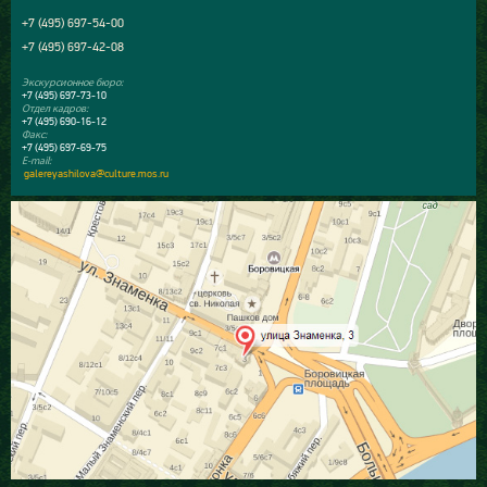
+7 (495) 697-54-00
+7 (495) 697-42-08
Экскурсионное бюро:
+7 (495) 697-73-10
Отдел кадров:
+7 (495) 690-16-12
Факс:
+7 (495) 697-69-75
E-mail:
galereyashilova@culture.mos.ru