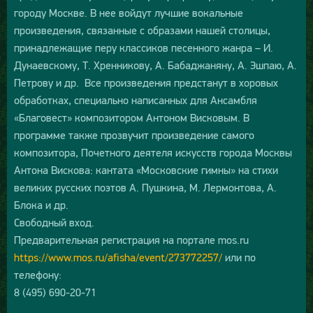
городу Москве. В нее войдут лучшие вокальные
произведения, связанные с образами нашей столицы,
принадлежащие перу классиков песенного жанра – И.
Дунаевскому, Т. Хренникову, А. Бабаджаняну, А. Эшпаю, А.
Петрову и др. Все произведения предстанут в хоровых
обработках, специально написанных для Ансамбля
«Благовест» композитором Антоном Висковым. В
программе также прозвучит произведение самого
композитора, Почетного деятеля искусств города Москвы
Антона Вискова: кантата «Московские гимны» на стихи
великих русских поэтов А. Пушкина, М. Лермонтова, А.
Блока и др.
Свободный вход.
Предварительная регистрация на портале mos.ru
https://www.mos.ru/afisha/event/273772257/
или по
телефону:
8 (495) 690-20-71