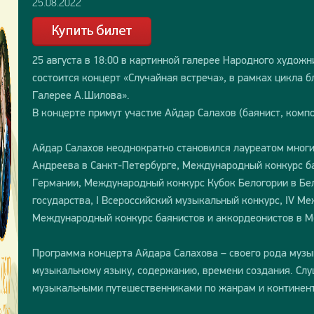
25.08.2022
25 августа в 18:00 в картинной галерее Народного худож
состоится концерт «Случайная встреча», в рамках цикла 
Галерее А.Шилова».
В концерте примут участие Айдар Салахов (баянист, компо
Айдар Салахов неоднократно становился лауреатом многи
Андреева в Санкт-Петербурге, Международный конкурс б
Германии, Международный конкурс Кубок Белогории в Бел
государства, I Всероссийский музыкальный конкурс, IV Ме
Международный конкурс баянистов и аккордеонистов в М
Программа концерта Айдара Салахова – своего рода музы
музыкальному языку, содержанию, времени создания. Слу
музыкальными путешественниками по жанрам и континен