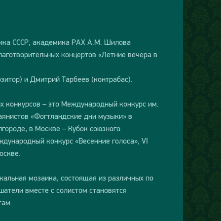
ника СССР, академика РАХ А.М. Шилова
благотворительных концертов «Летние вечера в
зитор) и Дмитрий Тарбеев (контрабас).
х конкурсов – это Международный конкурс им.
аянистов «Фогтландские дни музыки» в
городе, в Москве – Кубок союзного
ждународный конкурс «Весенние голоса», VI
оскве.
кальная мозаика, состоящая из различных по
шатели вместе с солистом становятся
там.