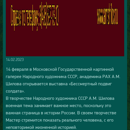
14.02.2023
14 февраля в Московской Государственной картинной
галерее Народного художника СССР, академика РАХ А.М.
Шилова открывается выставка «Бессмертный подвиг
солдата».
В творчестве Народного художника СССР А.М. Шилова
военная тема занимает важное место, поскольку это
важная страница в истории России. В своем творчестве
Мастер стремится показать реального человека, с его
неповторимой жизненной историей.