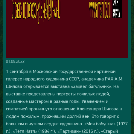
01.09.2022
1 сентября в Московской государственной картинной
галерее народного художника СССР, академика РАХ А.М.
Шилова открывается выставка «Зацвёл багульник». На
выставке представлены портреты пожилых людей,
созданные мастером в разные годы. Уважением и
симпатией проникнуто отношение Александра Шилова к
людям пожилым, прожившим долгий век. Это говорит о
большом и чутком сердце художника. «Моя бабушка» (1977
г.), «Тётя Катя» (1984 г.), «Партизан» (2016 г.), «Старый