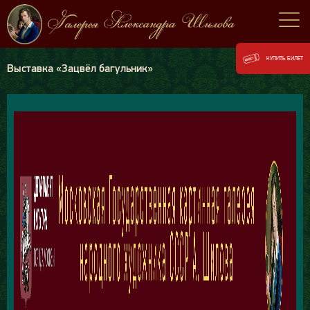
КУПИТЬ БИЛЕТ
Выставка «Зацвёл багульник»