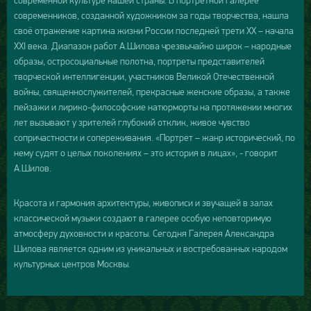
современной культуре нашей страны. В портретной галерее
современников, созданной художником за годы творчества, нашла
своё отражение картина жизни России последней трети XX – начала
XXI века. Диапазон работ А.Шилова чрезвычайно широк – народные
образы, остросоциальные полотна, портреты представителей
творческой интеллигенции, участников Великой Отечественной
войны, священнослужителей, прекрасные женские образы, а также
пейзажи и лирико-философские натюрморты на протяжении многих
лет вызывают у зрителей глубокий отклик, живое чувство
сопричастности и сопереживания. «Портрет – жанр исторический, по
нему судят о целых поколениях – это история в лицах», - говорит
А.Шилов.
Красота и гармония архитектуры, живописи и звучащей в залах
классической музыки создают в галерее особую неповторимую
атмосферу духовности и красоты. Сегодня Галерея Александра
Шилова является одним из уникальных и востребованных народом
культурных центров Москвы.