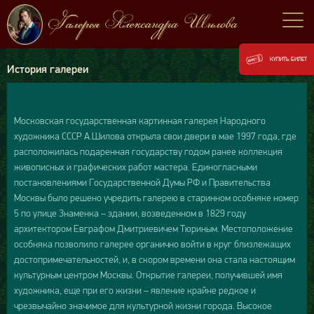
КУПИТЬ БИЛЕТ
История галереи
Московская государственная картинная галерея Народного
художника СССР А.Шилова открыла свои двери в мае 1997 года, где
расположилась подаренная государству годом ранее коллекция
живописных и графических работ мастера. Единогласными
постановлениями Государственной Думы РФ и Правительства
Москвы было решено учредить галерею в старинном особняке номер
5 по улице Знаменка – здании, возведенном в 1829 году
архитектором Евграфом Дмитриевичем Тюриным. Местоположение
особняка позволило галерее органично войти в круг близлежащих
достопримечательностей, и, в скором времени она стала настоящим
культурным центром Москвы. Открытие галереи, получившей имя
художника, еще при его жизни – явление крайне редкое и
чрезвычайно значимое для культурной жизни города. Высокое