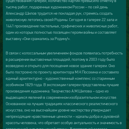
существования галереи, количество картин превысило отметку в
тысячу работ, подаренных художником России – по сей день
Александр Шилов трудится не покладая рук, стремясь создать
живописную летопись своей Родины. Сегодня в галерее 22 зала и
1441 произведение пастельных, графических и живописных работ,
один из которых полностью посвящен героям войны и составляет
выставку «Они сражались за Родину!».
В связи с колоссальным увеличением фондов появилась потребность
в расширении выставочных площадей, поэтому в 2003 году было
возведено и открыто для посещения новое здание галереи. Оно
было построено по проекту архитектора М.Н.Посохина и составило
единый архитектурно - художественный комплекс со старинным
особняком 1829 года. В экспозиции галереи представлены лучшие
произведения художника. Творчество А.М.Шилова – одно из
выдающихся явлений в современном изобразительном искусстве.
Основанное на лучших традициях классического реалистического
искусства, оно на высочайшем уровне мастерства утверждает
непреходящие нравственные ценности – идеалы добра и духовной
красоты человека, что обретает особую актуальность и значимость в