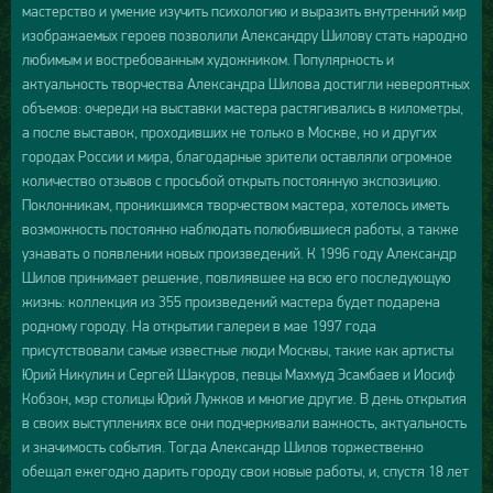
мастерство и умение изучить психологию и выразить внутренний мир
изображаемых героев позволили Александру Шилову стать народно
любимым и востребованным художником. Популярность и
актуальность творчества Александра Шилова достигли невероятных
объемов: очереди на выставки мастера растягивались в километры,
а после выставок, проходивших не только в Москве, но и других
городах России и мира, благодарные зрители оставляли огромное
количество отзывов с просьбой открыть постоянную экспозицию.
Поклонникам, проникшимся творчеством мастера, хотелось иметь
возможность постоянно наблюдать полюбившиеся работы, а также
узнавать о появлении новых произведений. К 1996 году Александр
Шилов принимает решение, повлиявшее на всю его последующую
жизнь: коллекция из 355 произведений мастера будет подарена
родному городу. На открытии галереи в мае 1997 года
присутствовали самые известные люди Москвы, такие как артисты
Юрий Никулин и Сергей Шакуров, певцы Махмуд Эсамбаев и Иосиф
Кобзон, мэр столицы Юрий Лужков и многие другие. В день открытия
в своих выступлениях все они подчеркивали важность, актуальность
и значимость события. Тогда Александр Шилов торжественно
обещал ежегодно дарить городу свои новые работы, и, спустя 18 лет