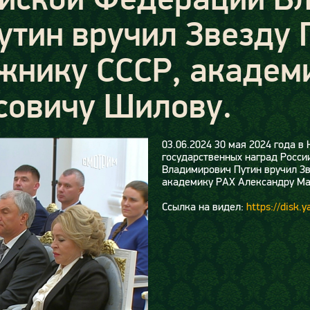
тин вручил Звезду 
жнику СССР, академ
совичу Шилову.
03.06.2024
30 мая 2024 года в
государственных наград Росси
Владимирович Путин вручил Зв
академику РАХ Александру Ма
Ссылка на видел:
https://disk.