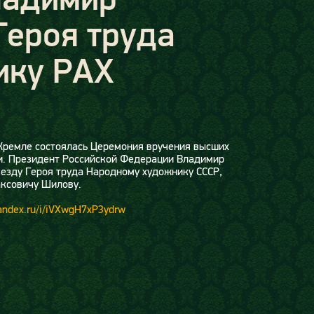
Героя труда
ику РАХ
 Кремле состоялась Церемония вручения высших
и. Президент Российской Федерации Владимир
езду Героя труда Народному художнику СССР,
ксовичу Шилову.
yandex.ru/i/iVXwgH7xP3ydrw