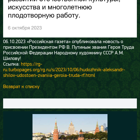
06.10.2023
«Российская газета» опубликовала новость о
присвоении Президентом РФ В. Путиным звания Героя Труда
Российской Федерации Народному художнику СССР А.М.
Шилову!
Ссылка:
https://rg-
ru.turbopages.org/rg.ru/s/2023/10/06/hudozhnik-aleksandr-
shilov-udostoen-zvaniia-geroia-truda-rf.html
Возврат к списку