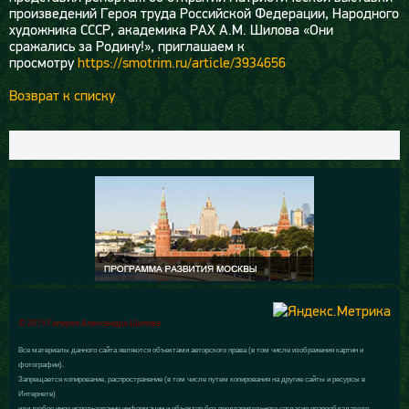
произведений Героя труда Российской Федерации, Народного
художника СССР, академика РАХ А.М. Шилова «Они
сражались за Родину!», приглашаем к
просмотру
https://smotrim.ru/article/3934656
Возврат к списку
© 2015 Галерея Александра Шилова
Все материалы данного сайта являются объектами авторского права (в том числе изображения картин и
фотографии).
Запрещается копирование, распространение (в том числе путем копирования на другие сайты и ресурсы в
Интернете)
или любое иное использование информации и объектов без предварительного согласия правообладателя.