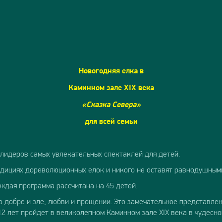
Новогодняя елка в
Каминном зале
XIX
века
«Сказка Севера»
для всей семьи
 лидеров самых увлекательных спектаклей для детей.
дициях дореволюционных елок и никого не оставят равнодушным
ждая программа рассчитана на 45 детей.
о добре и зле, любви и прощении. Это замечательное представл
12 лет пройдет в великолепном Каминном зале XIX века в чудесн