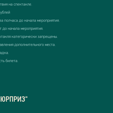
твия на спектакле.
рублей
за полчаса до начала мероприятия.
т до начала мероприятия.
ктакля категорически запрещены.
тавления дополнительного места.
адка.
сть билета.
СЮРПРИЗ"