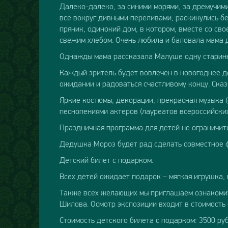
Далеко-далеко, за синими морями, за дремучими
все вокруг дивными переливами, раскинулись б
пряник, одинокий дом, в котором, вместе со сво
свежим хлебом. Очень любила и баловала мама д
Однажды мама рассказала Малуше одну старинну
Каждый зритель будет вовлечен в новогоднее де
ожидании и радоваться счастливому концу. Сказ
Яркие костюмы, декорации, прекрасная музыка (
песнопениями актеров (лауреатов всероссийски
Праздничная программа для детей не ограничитс
Дедушка Мороз будет рад сделать совместное ф
Детский билет с подарком.
Всех детей ожидает подарок – мягкая игрушка,
Также всех желающих мы приглашаем ознакомит
Шилова. Осмотр экспозиции входит в стоимость 
Стоимость детского билета с подарком: 3500 ру