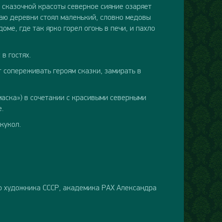
а сказочной красоты северное сияние озаряет
раю деревни стоял маленький, словно медовы
ме, где так ярко горел огонь в печи, и пахло
в гостях.
 сопереживать героям сказки, замирать в
маска») в сочетании с красивыми северными
.
кукол.
о художника СССР, академика РАХ Александра