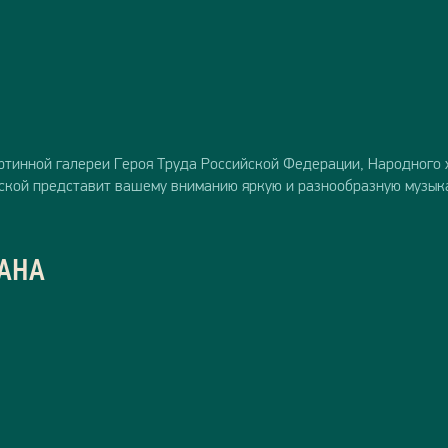
картинной галереи Героя Труда Российской Федерации, Народног
ской представит вашему вниманию яркую и разнообразную музык
МАНА