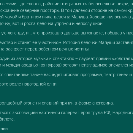
 лесами, где словно, райские птицы вьются белоснежные вихри, 
ескрайние северные просторы. В той далекой стороне на самом к
ей мамой и братиком жила девочка Малуша. Хорошо жилось им в до
очку, вот и росла девочка упрямой и непослушной.
ю легенду, и… что произошло дальше вы узнаете, побывав у нас 
йство и станет ее участником. История девочки Малуши заставит
ка раскроет перед ребенком вечные истины.
один из авторов музыки к спектаклю – лауреат премии «Золотая 
х и международных конкурсов) оставят неизгладимое впечатление
я спектаклем: также вас ждет игровая программа, театр теней и 
ото возле новогодней елки.
 волшебный огонек и сладкий пряник в форме снеговика.
ься с экспозицией картинной галереи Героя труда РФ, Народног
билета.
блей