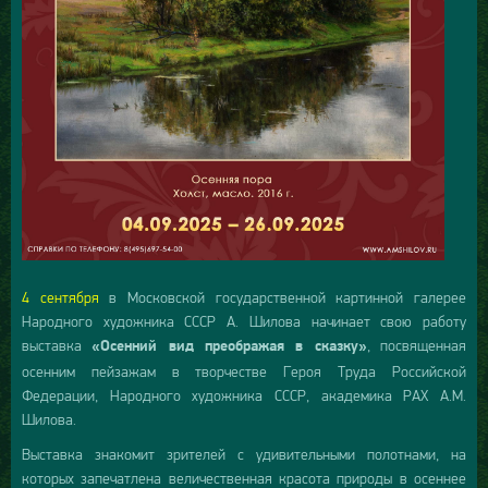
4 сентября
в Московской государственной картинной галерее
Народного художника СССР А. Шилова начинает свою работу
выставка
, посвященная
«Осенний вид преображая в сказку»
осенним пейзажам в творчестве Героя Труда Российской
Федерации, Народного художника СССР, академика РАХ А.М.
Шилова.
Выставка знакомит зрителей с удивительными полотнами, на
которых запечатлена величественная красота природы в осеннее