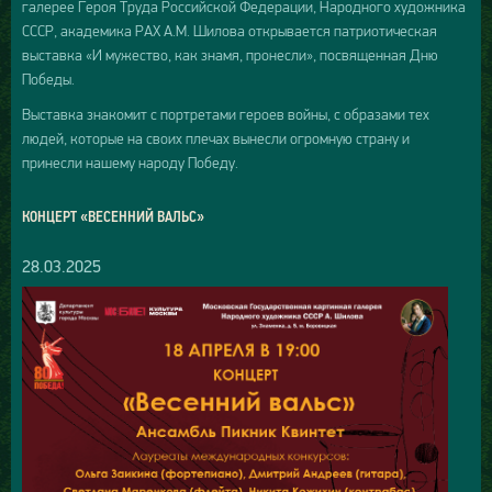
галерее Героя Труда Российской Федерации, Народного художника
СССР, академика РАХ А.М. Шилова открывается патриотическая
выставка «И мужество, как знамя, пронесли», посвященная Дню
Победы.
Выставка знакомит с портретами героев войны, с образами тех
людей, которые на своих плечах вынесли огромную страну и
принесли нашему народу Победу.
КОНЦЕРТ «ВЕСЕННИЙ ВАЛЬС»
28.03.2025