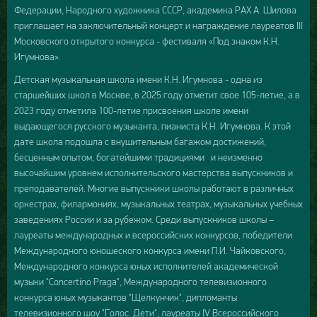
Федерации, Народного художника СССР, академика РАХ А. Шилова
приглашает на заключительный концерт и награждение лауреатов III
Московского открытого конкурса - фестиваля «Под знаком К.Н.
Игумнова».
Детская музыкальная школа имени К.Н. Игумнова - одна из
старшейших школ в Москве, в 2025 году отметит свое 105-летие, а в
2023 году отметила 100-летие присвоения школе имени
выдающегося русского музыканта, пианиста К.Н. Игумнова. К этой
дате школа подошла с внушительным багажом достижений,
бесценным опытом, богатейшими традициями и неизменно
высочайшим уровнем исполнительского мастерства выпускников и
преподавателей. Многие выпускники школы работают в различных
оркестрах, филармониях, музыкальных театрах, музыкальных учебных
заведениях России и за рубежом. Среди выпускников школы –
лауреаты международных и всероссийских конкурсов, победители
Международного юношеского конкурса имени П.И. Чайковского,
Международного конкурса юных исполнителей академической
музыки "Concertino Praga", Международного телевизионного
конкурса юных музыкантов "Щелкунчик", дипломанты
телевизионного шоу "Голос. Дети", лауреаты IV Всероссийского