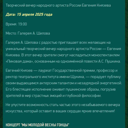
Творческий вечер народного артиста России Евгения Князева
Дата: 15 апреля 2025 года
Время: 19:00
Место: Галерея А. Шилова
Галерея А. Шилова с радостью приглашает всех желающих на
уникальный творческий вечер народного артиста России — Евгения
Князева. В этот вечер зрители смогут насладиться моноспектаклем
«Пиковая дама», основанным на одноимённой повести А.С. Пушкина.
Евгений Князев — лауреат Государственной премии, профессор и
ректор театрального института имени Щукина, — порадует публику
своим выдающимся актерским талантом и незаурядной энергетикой.
Его блестящее исполнение оживит пушкинские образы, погрузив
зрителей в мир страстных эмоций и глубокой философии.
Не упустите возможность стать частью этого незабываемого вечера
искусства, который оставит в ваших сердцах яркие впечатления!
КОНЦЕРТ "МЫ МОЛОДОЙ ВЕСНЫ ГОНЦЫ"