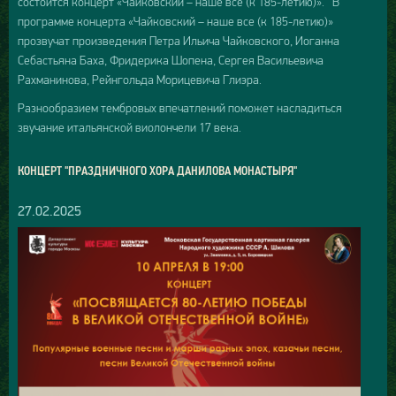
состоится концерт «Чайковский – наше все (к 185-летию)». В
программе концерта «Чайковский – наше все (к 185-летию)»
прозвучат произведения Петра Ильича Чайковского, Иоганна
Себастьяна Баха, Фридерика Шопена, Сергея Васильевича
Рахманинова, Рейнгольда Морицевича Глиэра.
Разнообразием тембровых впечатлений поможет насладиться
звучание итальянской виолончели 17 века.
КОНЦЕРТ "ПРАЗДНИЧНОГО ХОРА ДАНИЛОВА МОНАСТЫРЯ"
27.02.2025