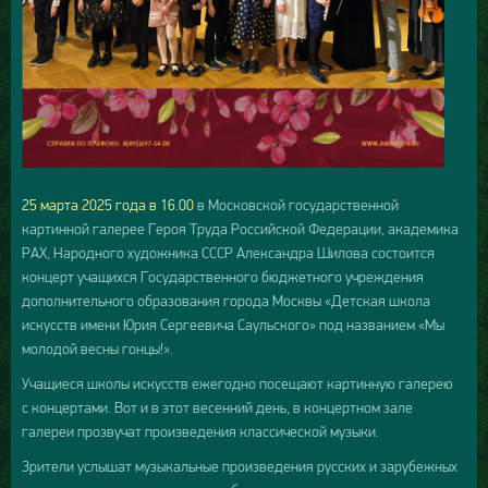
25 марта 2025 года в 16.00
в Московской государственной
картинной галерее Героя Труда Российской Федерации, академика
РАХ, Народного художника СССР Александра Шилова состоится
концерт учащихся Государственного бюджетного учреждения
дополнительного образования города Москвы «Детская школа
искусств имени Юрия Сергеевича Саульского» под названием «Мы
молодой весны гонцы!».
Учащиеся школы искусств ежегодно посещают картинную галерею
с концертами. Вот и в этот весенний день, в концертном зале
галереи прозвучат произведения классической музыки.
Зрители услышат музыкальные произведения русских и зарубежных