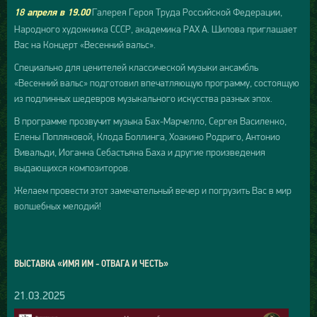
Галерея Героя Труда Российской Федерации,
18 апреля в 19.00
Народного художника СССР, академика РАХ А. Шилова приглашает
Вас на Концерт «Весенний вальс».
Специально для ценителей классической музыки ансамбль
«Весенний вальс» подготовил впечатляющую программу, состоящую
из подлинных шедевров музыкального искусства разных эпох.
В программе прозвучит музыка Бах-Марчелло, Сергея Василенко,
Елены Попляновой, Клода Боллинга, Хоакино Родриго, Антонио
Вивальди, Иоганна Себастьяна Баха и другие произведения
выдающихся композиторов.
Желаем провести этот замечательный вечер и погрузить Вас в мир
волшебных мелодий!
ВЫСТАВКА «ИМЯ ИМ - ОТВАГА И ЧЕСТЬ»
21.03.2025