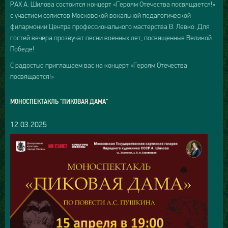
РАХ А. Шилова состоится концерт «Героям Отечества посвящается!»
с участием солистов Московской вокальной педагогической
филармонии Центра профессионального мастерства В. Левко. Для
гостей вечера прозвучат песни военных лет, посвященные Великой
Победе!
С радостью приглашаем вас на концерт «Героям Отечества
посвящается!»
МОНОСПЕКТАКЛЬ "ПИКОВАЯ ДАМА"
12.03.2025