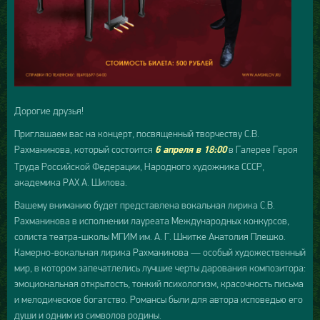
Дорогие друзья!
Приглашаем вас на концерт, посвященный творчеству С.В.
Рахманинова, который состоится
в Галерее Героя
6 апреля в 18:00
Труда Российской Федерации, Народного художника СССР,
академика РАХ А. Шилова.
Вашему вниманию будет представлена вокальная лирика С.В.
Рахманинова в исполнении лауреата Международных конкурсов,
солиста театра-школы МГИМ им. А. Г. Шнитке Анатолия Плешко.
Камерно-вокальная лирика Рахманинова — особый художественный
мир, в котором запечатлелись лучшие черты дарования композитора:
эмоциональная открытость, тонкий психологизм, красочность письма
и мелодическое богатство. Романсы были для автора исповедью его
души и одним из символов родины.