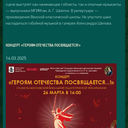
сцене выступят как начинающие гобоисты, так и опытные музыканты
— выпускники МГИМ им. А. Г. Шнитке. В репертуаре —
произведения Венской классической школы. Не упустите шанс
насладиться гобойной музыкой в галерее Александра Шилова.
КОНЦЕРТ «ГЕРОЯМ ОТЕЧЕСТВА ПОСВЯЩАЕТСЯ!»
14.03.2025