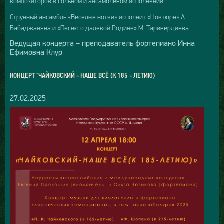
композиторов в сольном и ансамблевом исполнении.
Струнный ансамбль «Веселые нотки» исполнит «Ноктюрн» А.
Бабаджаняна и «Песню о далекой Родине» М. Таривердиева
Ведущая концерта – преподаватель фортепиано Инна
Ефимовна Клур
КОНЦЕРТ "ЧАЙКОВСКИЙ - НАШЕ ВСЁ (К 185 - ЛЕТИЮ)
27.02.2025