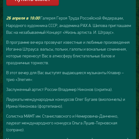
Галерея Героя Труда Российской Федерации,
26 апреля в 18:00
Народного художника СССР, академика РАХ А. Шилова приглашаем
Вас на незабываемый Концерт «Жизнь артиста. И. Штраус».
В программе вечера прозвучат известные и любимые произведения
Иоганна Штрауса: вальсы, польки, галопы и вокальные сочинения,
которые перенесут Вас в атмосферу блистательных балов и
праздничных торжеств.
В этот вечер для Вас выступят выдающиеся музыканты Клавир –
трио «Элегия»:
Заслуженный артист России Владимир Никонов (скрипка).
Лауреаты международных конкурсов Олег Бугаев (виолончель) и
Ирина Никонова (фортепиано).
Солистка МАМТ им. Станиславского и Немировича-Данченко,
лауреат международного конкурса Ольга Луцив-Терновская
(сопрано).