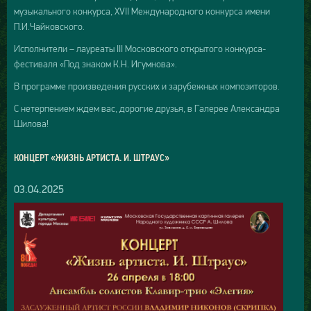
музыкального конкурса, XVII Международного конкурса имени
П.И.Чайковского.
Исполнители – лауреаты III Московского открытого конкурса-
фестиваля «Под знаком К.Н. Игумнова».
В программе произведения русских и зарубежных композиторов.
С нетерпением ждем вас, дорогие друзья, в Галерее Александра
Шилова!
КОНЦЕРТ «ЖИЗНЬ АРТИСТА. И. ШТРАУС»
03.04.2025