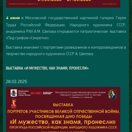
в Московской государственной картинной галерее Героя
4 июня
Труда Российской Федерации, Народного художника СССР,
академика РАХ А.М. Шилова открывается патриотическая выставка
«Под грифом «Секретно».
Выставка знакомит с портретами разведчиков и контрразведчиков в
творчестве народного художника СССР А. Шилова.
ВЫСТАВКА «И МУЖЕСТВО, КАК ЗНАМЯ, ПРОНЕСЛИ»
28.03.2025